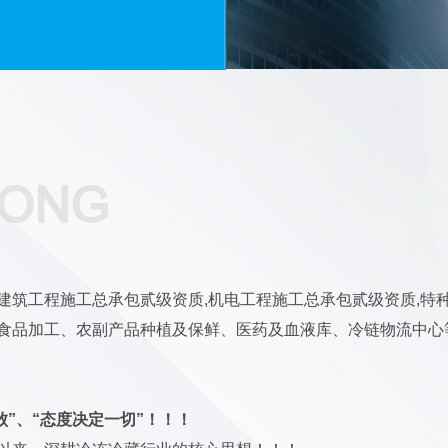
DONG
建筑工程施工总承包贰级资质,机电工程施工总承包贰级资质,特
于食品加工、农副产品种植及保鲜、医药及血液库、冷链物流中心
败”、“态度决定一切”！！！